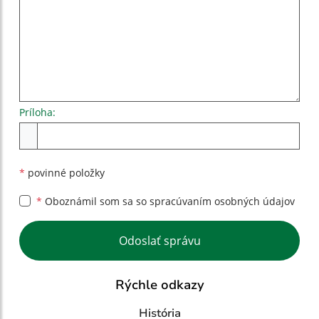
Príloha:
Príloha
*
povinné položky
*
Oboznámil som sa so
spracúvaním osobných údajov
Google reCaptcha Response
Odoslať správu
Rýchle odkazy
História