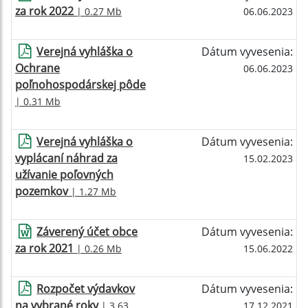
za rok 2022
| 0.27 Mb
06.06.2023
Verejná vyhláška o
Dátum vyvesenia:
Ochrane
06.06.2023
poľnohospodárskej pôde
| 0.31 Mb
Verejná vyhláška o
Dátum vyvesenia:
vyplácaní náhrad za
15.02.2023
užívanie poľovných
pozemkov
| 1.27 Mb
Záverený účet obce
Dátum vyvesenia:
za rok 2021
| 0.26 Mb
15.06.2022
Rozpočet výdavkov
Dátum vyvesenia:
na vybrané roky
| 3.63
17.12.2021