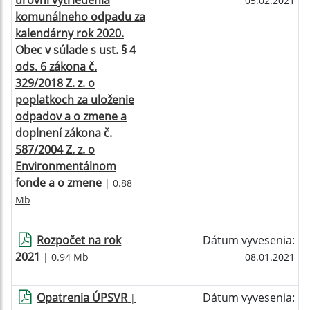
úrovni vytriedenia
05.02.2021
komunálneho odpadu za
kalendárny rok 2020.
Obec v súlade s ust. § 4
ods. 6 zákona č.
329/2018 Z. z. o
poplatkoch za uloženie
odpadov a o zmene a
doplnení zákona č.
587/2004 Z. z. o
Environmentálnom
fonde a o zmene
| 0.88
Mb
Rozpočet na rok
Dátum vyvesenia:
2021
| 0.94 Mb
08.01.2021
Opatrenia ÚPSVR
Dátum vyvesenia:
|