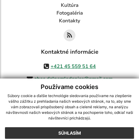
Kultúra
Fotogaléria
Kontakty
Kontaktné informácie
+421 45 559 51 64
obec.dolnemladonice@gmail.com
Používame cookies
Súbory cookie a ďalšie technológie sledovania používame na zlepšenie
vášho zážitku z prehliadania našich webových stránok, na to, aby sme
využite možnosť získavania aktuálnych informácií s využitím RSS
,
vám zobrazovali prispôsobený obsah a cielené reklamy, na analýzu
návštevnosti našich webových stránok a na pochopenie toho, odkiaľ naši
CMS systém (redakčný) systém ECHELON 2,
Mapa stránok
,
web portál
,
návštevníci prichádzajú.
webhosting
,
webex.digital, s.r.o.
,
domény
,
registrácia domény
,
spoločnosť webex.digital, s.r.o.
,
technický prevádzkovateľ
SÚHLASÍM
Posledná aktualizácia:
05.08.2026