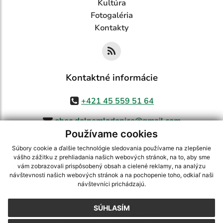
Kultúra
Fotogaléria
Kontakty
Kontaktné informácie
+421 45 559 51 64
obec.dolnemladonice@gmail.com
Používame cookies
Súbory cookie a ďalšie technológie sledovania používame na zlepšenie
vášho zážitku z prehliadania našich webových stránok, na to, aby sme
využite možnosť získavania aktuálnych informácií s využitím RSS
,
vám zobrazovali prispôsobený obsah a cielené reklamy, na analýzu
CMS systém (redakčný) systém ECHELON 2,
Mapa stránok
,
web portál
,
návštevnosti našich webových stránok a na pochopenie toho, odkiaľ naši
návštevníci prichádzajú.
webhosting
,
webex.digital, s.r.o.
,
domény
,
registrácia domény
,
spoločnosť webex.digital, s.r.o.
,
technický prevádzkovateľ
SÚHLASÍM
Posledná aktualizácia:
05.08.2026