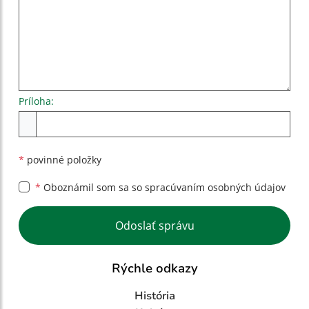
Príloha:
Príloha
*
povinné položky
*
Oboznámil som sa so
spracúvaním osobných údajov
Google reCaptcha Response
Odoslať správu
Rýchle odkazy
História