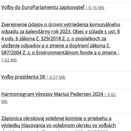
Voľby do EuroParlamentu zapisovateľ
| 0.16 Mb
Zverejnenie údajov o úrovni vytriedenia komunálneho
odpadu za kalendárny rok 2023. Obec v súlade s ust. §
4 ods. 6 zákona č. 329/2018 Z. z. o poplatkoch za
uloženie odpadov a o zmene a doplnení zákona č.
587/2004 Z. z. o Environmentálnom fonde a o zmene
|
1.02 Mb
Voľby prezidenta SR
| 0.57 Mb
Harmonogram vývozov Marius Pedersen 2024
| 0.02
Mb
Zápisnica okrskovaj volebnej komisie o priebehu a
výsledku hlasovania vo volebnom okrsku vo voľbách