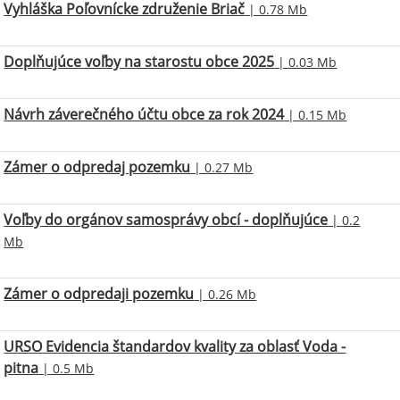
Vyhláška Poľovnícke združenie Briač
| 0.78 Mb
Doplňujúce voľby na starostu obce 2025
| 0.03 Mb
Návrh záverečného účtu obce za rok 2024
| 0.15 Mb
Zámer o odpredaj pozemku
| 0.27 Mb
Voľby do orgánov samosprávy obcí - doplňujúce
| 0.2
Mb
Zámer o odpredaji pozemku
| 0.26 Mb
URSO Evidencia štandardov kvality za oblasť Voda -
pitna
| 0.5 Mb