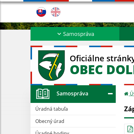
Samospráva
Oficiálne stránk
OBEC DO
Samospráva
Ú
Zá
Úradná tabuľa
Obecný úrad
Úradné hodiny