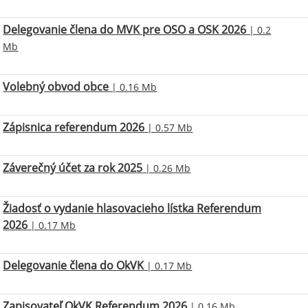
Delegovanie člena do MVK pre OSO a OSK 2026
| 0.2
Mb
Volebný obvod obce
| 0.16 Mb
Zápisnica referendum 2026
| 0.57 Mb
Záverečný účet za rok 2025
| 0.26 Mb
Žiadosť o vydanie hlasovacieho lístka Referendum
2026
| 0.17 Mb
Delegovanie člena do OkVK
| 0.17 Mb
Zapisovateľ OkVK Referendum 2026
| 0.16 Mb