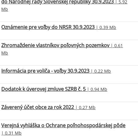
do Národnej rady Slovenskej republiky 30.9.2023
| 5.92
Mb
Oznámenie pre voľby do NRSR 30.9.2023
| 0.39 Mb
Zhromaždenie vlastníkov poľovných pozemkov
| 0.61
Mb
Informácia pre voliča - voľby 30.9.2023
| 0.22 Mb
Dodatok k úverovej zmluve SZRB č. 5
| 0.94 Mb
Záverený účet obce za rok 2022
| 0.27 Mb
Verejná vyhláška o Ochrane poľnohospodárskej pôde
| 0.31 Mb