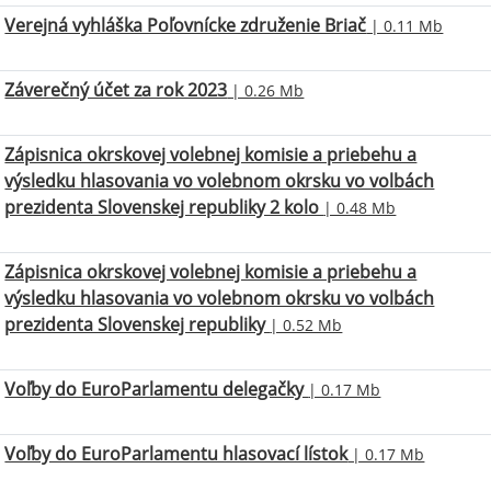
Verejná vyhláška Poľovnícke združenie Briač
| 0.11 Mb
Záverečný účet za rok 2023
| 0.26 Mb
Zápisnica okrskovej volebnej komisie a priebehu a
výsledku hlasovania vo volebnom okrsku vo volbách
prezidenta Slovenskej republiky 2 kolo
| 0.48 Mb
Zápisnica okrskovej volebnej komisie a priebehu a
výsledku hlasovania vo volebnom okrsku vo volbách
prezidenta Slovenskej republiky
| 0.52 Mb
Voľby do EuroParlamentu delegačky
| 0.17 Mb
Voľby do EuroParlamentu hlasovací lístok
| 0.17 Mb