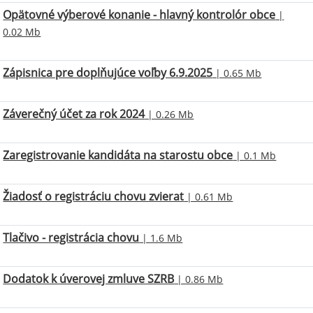
Opätovné výberové konanie - hlavný kontrolór obce
|
0.02 Mb
Zápisnica pre doplňujúce voľby 6.9.2025
| 0.65 Mb
Záverečný účet za rok 2024
| 0.26 Mb
Zaregistrovanie kandidáta na starostu obce
| 0.1 Mb
Žiadosť o registráciu chovu zvierat
| 0.61 Mb
Tlačivo - registrácia chovu
| 1.6 Mb
Dodatok k úverovej zmluve SZRB
| 0.86 Mb