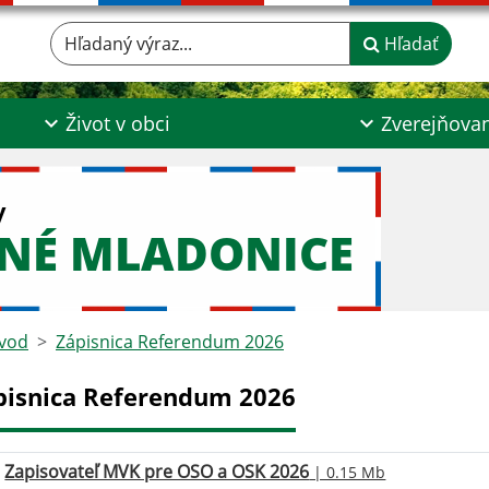
Hľadaný výraz...
Hľadať
Život v obci
Zverejňova
y
LNÉ MLADONICE
vod
Zápisnica Referendum 2026
pisnica Referendum 2026
Zapisovateľ MVK pre OSO a OSK 2026
| 0.15 Mb