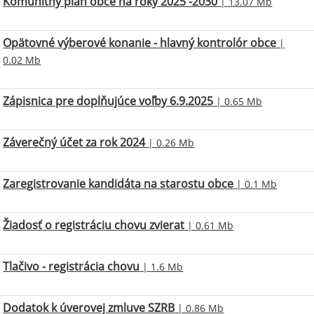
Komunitný plán obce na roky 2025 -2030
| 13.07 Mb
Opätovné výberové konanie - hlavný kontrolór obce
|
0.02 Mb
Zápisnica pre doplňujúce voľby 6.9.2025
| 0.65 Mb
Záverečný účet za rok 2024
| 0.26 Mb
Zaregistrovanie kandidáta na starostu obce
| 0.1 Mb
Žiadosť o registráciu chovu zvierat
| 0.61 Mb
Tlačivo - registrácia chovu
| 1.6 Mb
Dodatok k úverovej zmluve SZRB
| 0.86 Mb