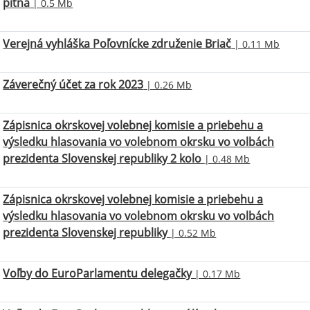
pitna
| 0.5 Mb
Verejná vyhláška Poľovnícke združenie Briač
| 0.11 Mb
Záverečný účet za rok 2023
| 0.26 Mb
Zápisnica okrskovej volebnej komisie a priebehu a
výsledku hlasovania vo volebnom okrsku vo volbách
prezidenta Slovenskej republiky 2 kolo
| 0.48 Mb
Zápisnica okrskovej volebnej komisie a priebehu a
výsledku hlasovania vo volebnom okrsku vo volbách
prezidenta Slovenskej republiky
| 0.52 Mb
Voľby do EuroParlamentu delegačky
| 0.17 Mb