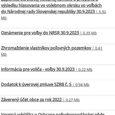
výsledku hlasovania vo volebnom okrsku vo voľbách
do Národnej rady Slovenskej republiky 30.9.2023
| 5.92
Mb
Oznámenie pre voľby do NRSR 30.9.2023
| 0.39 Mb
Zhromaždenie vlastníkov poľovných pozemkov
| 0.61
Mb
Informácia pre voliča - voľby 30.9.2023
| 0.22 Mb
Dodatok k úverovej zmluve SZRB č. 5
| 0.94 Mb
Záverený účet obce za rok 2022
| 0.27 Mb
Verejná vyhláška o Ochrane poľnohospodárskej pôde