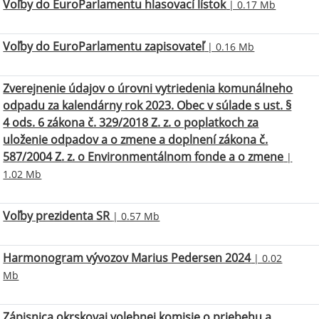
Voľby do EuroParlamentu hlasovací lístok
| 0.17 Mb
Voľby do EuroParlamentu zapisovateľ
| 0.16 Mb
Zverejnenie údajov o úrovni vytriedenia komunálneho
odpadu za kalendárny rok 2023. Obec v súlade s ust. §
4 ods. 6 zákona č. 329/2018 Z. z. o poplatkoch za
uloženie odpadov a o zmene a doplnení zákona č.
587/2004 Z. z. o Environmentálnom fonde a o zmene
|
1.02 Mb
Voľby prezidenta SR
| 0.57 Mb
Harmonogram vývozov Marius Pedersen 2024
| 0.02
Mb
Zápisnica okrskovaj volebnej komisie o priebehu a