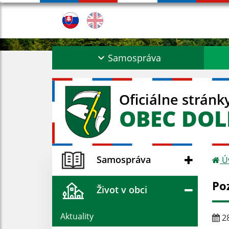
Samospráva
Oficiálne stránk
OBEC DO
Samospráva
Ú
Po
Život v obci
Aktuality
28