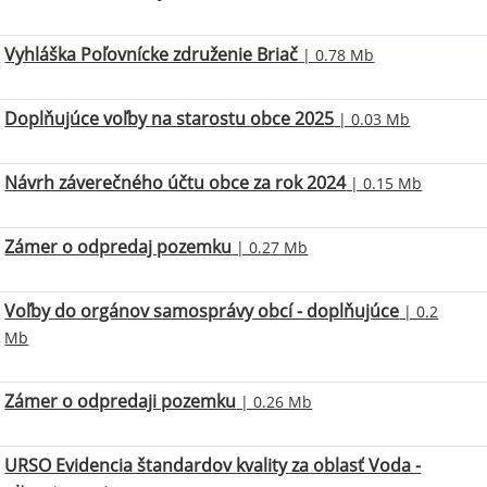
Vyhláška Poľovnícke združenie Briač
| 0.78 Mb
Doplňujúce voľby na starostu obce 2025
| 0.03 Mb
Návrh záverečného účtu obce za rok 2024
| 0.15 Mb
Zámer o odpredaj pozemku
| 0.27 Mb
Voľby do orgánov samosprávy obcí - doplňujúce
| 0.2
Mb
Zámer o odpredaji pozemku
| 0.26 Mb
URSO Evidencia štandardov kvality za oblasť Voda -