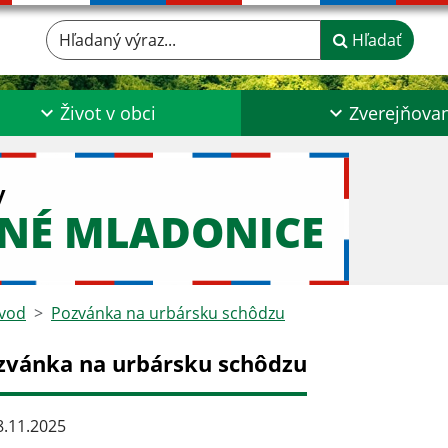
Hľadaný výraz...
Hľadať
Život v obci
Zverejňova
y
LNÉ MLADONICE
vod
Pozvánka na urbársku schôdzu
zvánka na urbársku schôdzu
.11.2025