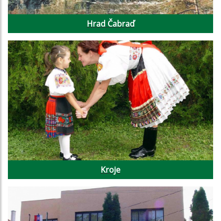
Hrad Čabraď
Kroje