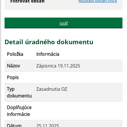
Filtrovať obsah
Rozbaliť obsah filtra
Názov:
späť
Popis:
Detail úradného dokumentu
Dátum zverejnenia od:
Položka
Informácia
Názov
Zápisnica 19.11.2025
Dátum zverejnenia do:
Popis
Typ
Zasadnutia OZ
Filtrovať
Reset
dokumentu
Doplňujúce
informácie
Dátum
25.11.2025