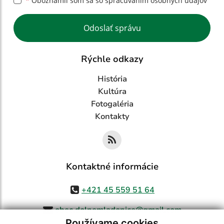
*
Oboznámil som sa so
spracúvaním osobných údajov
Google reCaptcha Response
Odoslať správu
Rýchle odkazy
História
Kultúra
Fotogaléria
Kontakty
Kontaktné informácie
+421 45 559 51 64
obec.dolnemladonice@gmail.com
Používame cookies