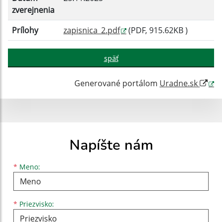
zverejnenia
Prílohy
zapisnica_2.pdf
(PDF, 915.62KB )
späť
Generované portálom
Uradne.sk
Napíšte nám
Meno
Priezvisko
E-mailová adresa
*
Meno:
*
Priezvisko: