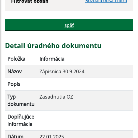
Filtrovať obsah
Rozbaliť obsah filtra
Názov:
späť
Popis:
Detail úradného dokumentu
Dátum zverejnenia od:
Položka
Informácia
Názov
Zápisnica 30.9.2024
Dátum zverejnenia do:
Popis
Typ
Zasadnutia OZ
Filtrovať
Reset
dokumentu
Doplňujúce
informácie
Dátum
22.01.2025