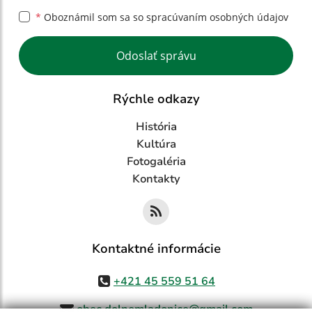
*
Oboznámil som sa so
spracúvaním osobných údajov
Google reCaptcha Response
Odoslať správu
Rýchle odkazy
História
Kultúra
Fotogaléria
Kontakty
Kontaktné informácie
+421 45 559 51 64
obec.dolnemladonice@gmail.com