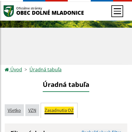
Oficiálne stránky
OBEC DOLNÉ MLADONICE
Úvod
Úradná tabuľa
Úradná tabuľa
Všetko
VZN
Zasadnutia OZ