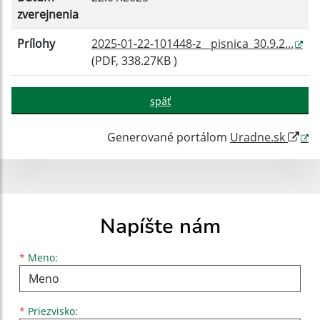
zverejnenia
Prílohy
2025-01-22-101448-z__pisnica_30.9.2...
(PDF, 338.27KB )
späť
Generované portálom
Uradne.sk
Napíšte nám
Meno
Priezvisko
E-mailová adresa
*
Meno:
*
Priezvisko: