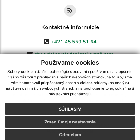
Kontaktné informácie
+421 45 559 51 64
obec.dolnemladonice@gmail.com
Používame cookies
Súbory cookie a ďalšie technológie sledovania používame na zlepšenie
vášho zážitku z prehliadania našich webových stránok, na to, aby sme
využite možnosť získavania aktuálnych informácií s využitím RSS
,
vám zobrazovali prispôsobený obsah a cielené reklamy, na analýzu
CMS systém (redakčný) systém ECHELON 2,
Mapa stránok
,
web portál
,
návštevnosti našich webových stránok a na pochopenie toho, odkiaľ naši
návštevníci prichádzajú.
webhosting
,
webex.digital, s.r.o.
,
domény
,
registrácia domény
,
spoločnosť webex.digital, s.r.o.
,
technický prevádzkovateľ
SÚHLASÍM
Posledná aktualizácia:
05.08.2026
Zmeniť moje nastavenia
Vytlačiť stránku
|
Vyhlásenie o prístupnosti
Autorské práva
|
Cookies
Odmietam