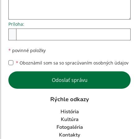
Príloha:
Príloha
*
povinné položky
*
Oboznámil som sa so
spracúvaním osobných údajov
Google reCaptcha Response
Odoslať správu
Rýchle odkazy
História
Kultúra
Fotogaléria
Kontakty