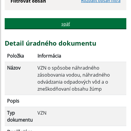
Filtrovať obsah
Rozbaliť obsah filtra
Názov:
späť
Popis:
Detail úradného dokumentu
Dátum zverejnenia od:
Položka
Informácia
Názov
VZN o spôsobe náhradného
Dátum zverejnenia do:
zásobovania vodou, náhradného
odvádzania odpadových vôd a o
Platnosť od:
zneškodňovaní obsahu žúmp
Popis
Platnosť do:
Typ
VZN
dokumentu